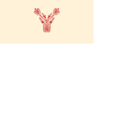
Abonează-te la
newsletter-ul
nostru.
Fii primul care află despre noutățile,
ofertele speciale și evenimentele
noastre!
Enter your email here