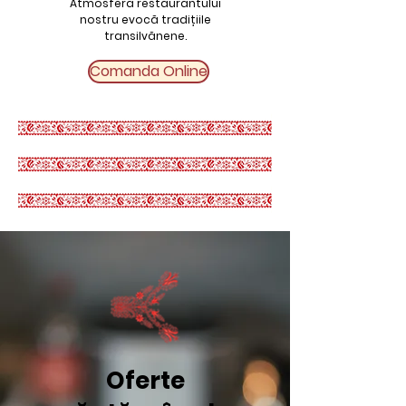
Atmosfera restaurantului
nostru evocă tradițiile
transilvănene.
Comanda Online
Oferte