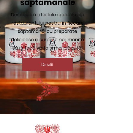
săptămânale
Descoperă ofertele speciale ale
restaurantului nostru în fiecare
săptămână, cu preparate
delicioase și surprize noi, menite
să îți facă vizita și mai plăcută!
Detalii